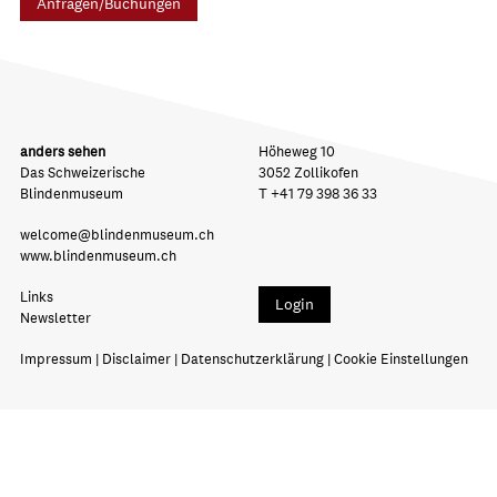
Anfragen/Buchungen
anders sehen
Höheweg 10
Das Schweizerische
3052 Zollikofen
Blindenmuseum
T +41 79 398 36 33
welcome
blindenmuseum.ch
www.blindenmuseum.ch
Links
Login
Newsletter
Impressum
|
Disclaimer
|
Datenschutzerklärung
|
Cookie Einstellungen