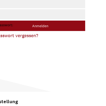
enutzername:
asswort:
sswort vergessen?
stellung